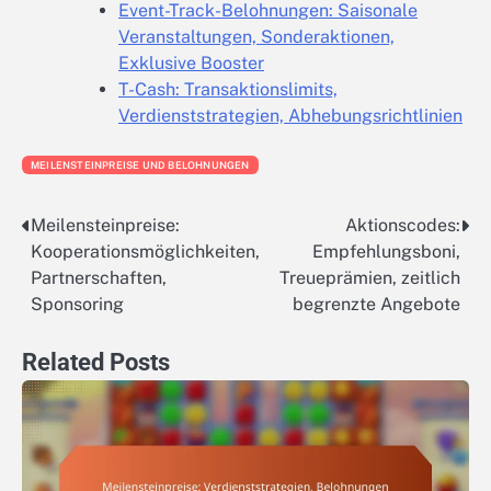
Event-Track-Belohnungen: Saisonale
Veranstaltungen, Sonderaktionen,
Exklusive Booster
T-Cash: Transaktionslimits,
Verdienststrategien, Abhebungsrichtlinien
MEILENSTEINPREISE UND BELOHNUNGEN
Meilensteinpreise:
Aktionscodes:
Post
Kooperationsmöglichkeiten,
Empfehlungsboni,
navigation
Partnerschaften,
Treueprämien, zeitlich
Sponsoring
begrenzte Angebote
Related Posts