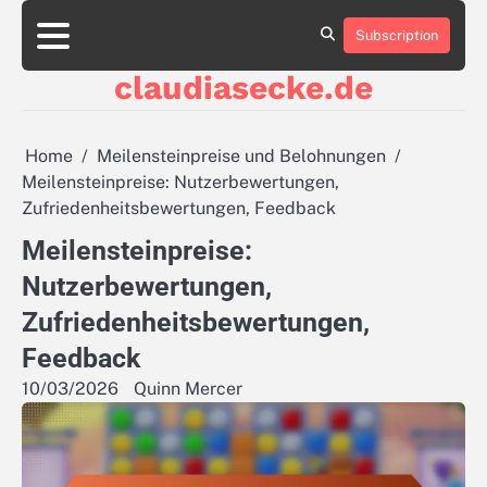
Skip
to
Subscription
About
Contact
Cookie
Privacy
Sitemap
Terms
content
Us
Us
Policy
Policy
and
claudiasecke.de
Conditions
Home
Meilensteinpreise und Belohnungen
Meilensteinpreise: Nutzerbewertungen,
Zufriedenheitsbewertungen, Feedback
Meilensteinpreise:
Nutzerbewertungen,
Zufriedenheitsbewertungen,
Feedback
10/03/2026
Quinn Mercer