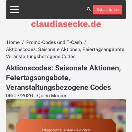
Skip
to
Subscription
About
Contact
Cookie
Privacy
Sitemap
Terms
content
Us
Us
Policy
Policy
and
claudiasecke.de
Conditions
Home
Promo-Codes und T-Cash
Aktionscodes: Saisonale Aktionen, Feiertagsangebote,
Veranstaltungsbezogene Codes
Aktionscodes: Saisonale Aktionen,
Feiertagsangebote,
Veranstaltungsbezogene Codes
06/03/2026
Quinn Mercer